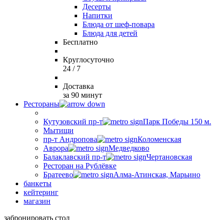
Десерты
Напитки
Блюда от шеф-повара
Блюда для детей
Бесплатно
Круглосуточно
24 / 7
Доставка
за 90 минут
Рестораны
Кутузовский пр-т
Парк Победы 150 м.
Мытищи
пр-т Андропова
Коломенская
Аврора
Медведково
Балаклавский пр-т
Чертановская
Ресторан на Рублёвке
Братеево
Алма-Атинская, Марьино
банкеты
кейтеринг
магазин
забронировать стол