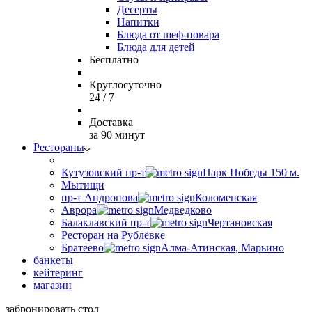
Десерты
Напитки
Блюда от шеф-повара
Блюда для детей
Бесплатно
Круглосуточно
24 / 7
Доставка
за 90 минут
Рестораны
Кутузовский пр-т
Парк Победы 150 м.
Мытищи
пр-т Андропова
Коломенская
Аврора
Медведково
Балаклавский пр-т
Чертановская
Ресторан на Рублёвке
Братеево
Алма-Атинская, Марьино
банкеты
кейтеринг
магазин
забронировать стол