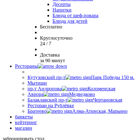
Десерты
Напитки
Блюда от шеф-повара
Блюда для детей
Бесплатно
Круглосуточно
24 / 7
Доставка
за 90 минут
Рестораны
Кутузовский пр-т
Парк Победы 150 м.
Мытищи
пр-т Андропова
Коломенская
Аврора
Медведково
Балаклавский пр-т
Чертановская
Ресторан на Рублёвке
Братеево
Алма-Атинская, Марьино
банкеты
кейтеринг
магазин
забронировать стол