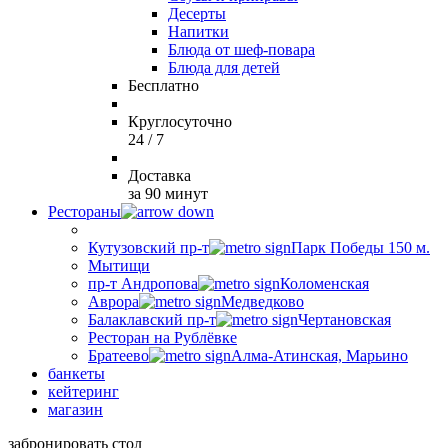
Десерты
Напитки
Блюда от шеф-повара
Блюда для детей
Бесплатно
Круглосуточно
24 / 7
Доставка
за 90 минут
Рестораны
Кутузовский пр-т
Парк Победы 150 м.
Мытищи
пр-т Андропова
Коломенская
Аврора
Медведково
Балаклавский пр-т
Чертановская
Ресторан на Рублёвке
Братеево
Алма-Атинская, Марьино
банкеты
кейтеринг
магазин
забронировать стол