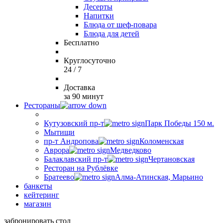
Десерты
Напитки
Блюда от шеф-повара
Блюда для детей
Бесплатно
Круглосуточно
24 / 7
Доставка
за 90 минут
Рестораны
Кутузовский пр-т
Парк Победы 150 м.
Мытищи
пр-т Андропова
Коломенская
Аврора
Медведково
Балаклавский пр-т
Чертановская
Ресторан на Рублёвке
Братеево
Алма-Атинская, Марьино
банкеты
кейтеринг
магазин
забронировать стол