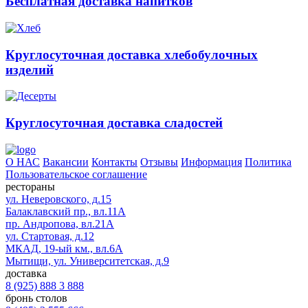
Бесплатная доставка напитков
Круглосуточная доставка хлебобулочных
изделий
Круглосуточная доставка сладостей
О НАС
Вакансии
Контакты
Отзывы
Информация
Политика
Пользовательское соглашение
рестораны
ул. Неверовского, д.15
Балаклавский пр., вл.11А
пр. Андропова, вл.21А
ул. Стартовая, д.12
МКАД, 19-ый км., вл.6А
Мытищи, ул. Университетская, д.9
доставка
8 (925) 888 3 888
бронь столов