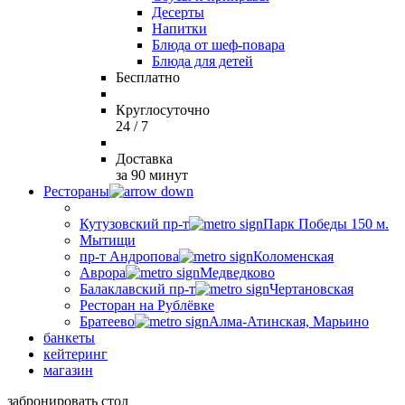
Десерты
Напитки
Блюда от шеф-повара
Блюда для детей
Бесплатно
Круглосуточно
24 / 7
Доставка
за 90 минут
Рестораны
Кутузовский пр-т
Парк Победы 150 м.
Мытищи
пр-т Андропова
Коломенская
Аврора
Медведково
Балаклавский пр-т
Чертановская
Ресторан на Рублёвке
Братеево
Алма-Атинская, Марьино
банкеты
кейтеринг
магазин
забронировать стол