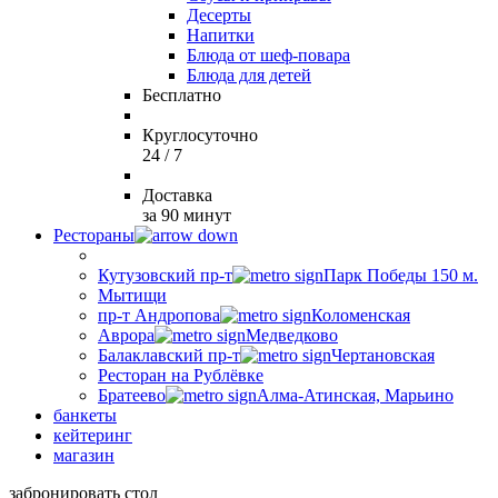
Десерты
Напитки
Блюда от шеф-повара
Блюда для детей
Бесплатно
Круглосуточно
24 / 7
Доставка
за 90 минут
Рестораны
Кутузовский пр-т
Парк Победы 150 м.
Мытищи
пр-т Андропова
Коломенская
Аврора
Медведково
Балаклавский пр-т
Чертановская
Ресторан на Рублёвке
Братеево
Алма-Атинская, Марьино
банкеты
кейтеринг
магазин
забронировать стол