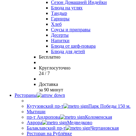
Сезон Домашней Индейки
Блюда на углях
Тандыр
Гарниры
Хлеб
Соусы и приправы
Десерты
Напитки
Блюда от шеф-повара
Блюда для детей
Бесплатно
Круглосуточно
24 / 7
Доставка
за 90 минут
Рестораны
Кутузовский пр-т
Парк Победы 150 м.
Мытищи
пр-т Андропова
Коломенская
Аврора
Медведково
Балаклавский пр-т
Чертановская
Ресторан на Рублёвке