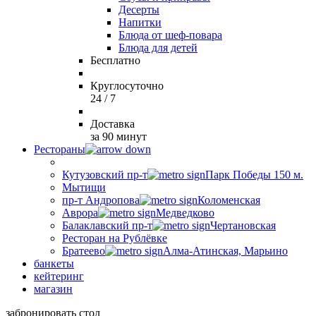
Десерты
Напитки
Блюда от шеф-повара
Блюда для детей
Бесплатно
Круглосуточно
24 / 7
Доставка
за 90 минут
Рестораны
Кутузовский пр-т
Парк Победы 150 м.
Мытищи
пр-т Андропова
Коломенская
Аврора
Медведково
Балаклавский пр-т
Чертановская
Ресторан на Рублёвке
Братеево
Алма-Атинская, Марьино
банкеты
кейтеринг
магазин
забронировать стол