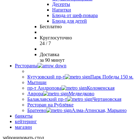
Десерты
Напитки
Блюда от шеф-повара
Блюда для детей
Бесплатно
Круглосуточно
24 / 7
Доставка
за 90 минут
Рестораны
Кутузовский пр-т
Парк Победы 150 м.
Мытищи
пр-т Андропова
Коломенская
Аврора
Медведково
Балаклавский пр-т
Чертановская
Ресторан на Рублёвке
Братеево
Алма-Атинская, Марьино
банкеты
кейтеринг
магазин
забронировать стол