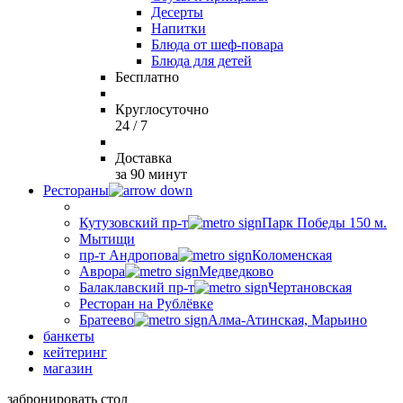
Десерты
Напитки
Блюда от шеф-повара
Блюда для детей
Бесплатно
Круглосуточно
24 / 7
Доставка
за 90 минут
Рестораны
Кутузовский пр-т
Парк Победы 150 м.
Мытищи
пр-т Андропова
Коломенская
Аврора
Медведково
Балаклавский пр-т
Чертановская
Ресторан на Рублёвке
Братеево
Алма-Атинская, Марьино
банкеты
кейтеринг
магазин
забронировать стол