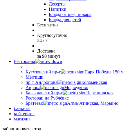
Десерты
Напитки
Блюда от шеф-повара
Блюда для детей
Бесплатно
Круглосуточно
24 / 7
Доставка
за 90 минут
Рестораны
Кутузовский пр-т
Парк Победы 150 м.
Мытищи
пр-т Андропова
Коломенская
Аврора
Медведково
Балаклавский пр-т
Чертановская
Ресторан на Рублёвке
Братеево
Алма-Атинская, Марьино
банкеты
кейтеринг
магазин
забронировать стол