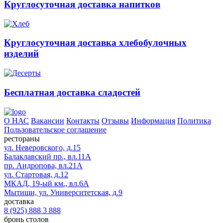
Круглосуточная доставка напитков
Круглосуточная доставка хлебобулочных
изделий
Бесплатная доставка сладостей
О НАС
Вакансии
Контакты
Отзывы
Информация
Политика
Пользовательское соглашение
рестораны
ул. Неверовского, д.15
Балаклавский пр., вл.11А
пр. Андропова, вл.21А
ул. Стартовая, д.12
МКАД, 19-ый км., вл.6А
Мытищи, ул. Университетская, д.9
доставка
8 (925) 888 3 888
бронь столов