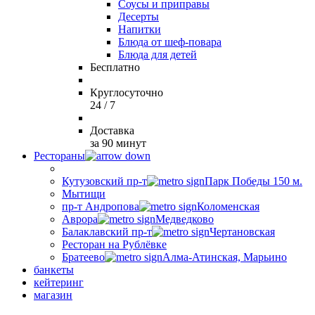
Соусы и приправы
Десерты
Напитки
Блюда от шеф-повара
Блюда для детей
Бесплатно
Круглосуточно
24 / 7
Доставка
за 90 минут
Рестораны
Кутузовский пр-т
Парк Победы 150 м.
Мытищи
пр-т Андропова
Коломенская
Аврора
Медведково
Балаклавский пр-т
Чертановская
Ресторан на Рублёвке
Братеево
Алма-Атинская, Марьино
банкеты
кейтеринг
магазин