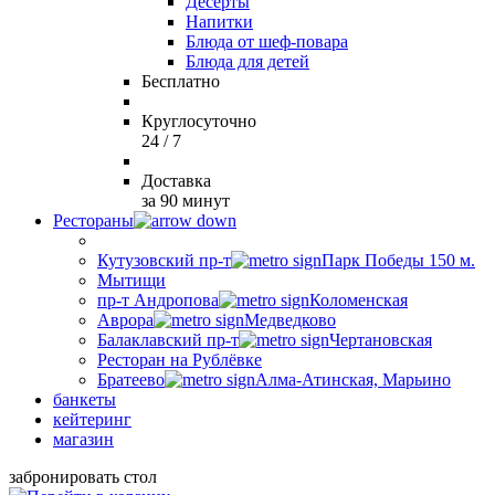
Десерты
Напитки
Блюда от шеф-повара
Блюда для детей
Бесплатно
Круглосуточно
24 / 7
Доставка
за 90 минут
Рестораны
Кутузовский пр-т
Парк Победы 150 м.
Мытищи
пр-т Андропова
Коломенская
Аврора
Медведково
Балаклавский пр-т
Чертановская
Ресторан на Рублёвке
Братеево
Алма-Атинская, Марьино
банкеты
кейтеринг
магазин
забронировать стол