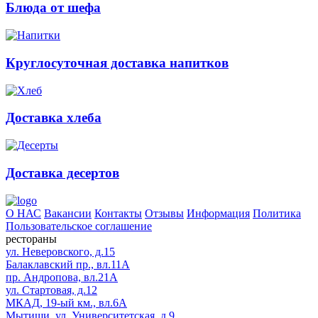
Блюда от шефа
Круглосуточная доставка напитков
Доставка хлеба
Доставка десертов
О НАС
Вакансии
Контакты
Отзывы
Информация
Политика
Пользовательское соглашение
рестораны
ул. Неверовского, д.15
Балаклавский пр., вл.11А
пр. Андропова, вл.21А
ул. Стартовая, д.12
МКАД, 19-ый км., вл.6А
Мытищи, ул. Университетская, д.9