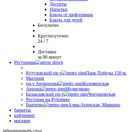
Десерты
Напитки
Блюда от шеф-повара
Блюда для детей
Бесплатно
Круглосуточно
24 / 7
Доставка
за 90 минут
Рестораны
Кутузовский пр-т
Парк Победы 150 м.
Мытищи
пр-т Андропова
Коломенская
Аврора
Медведково
Балаклавский пр-т
Чертановская
Ресторан на Рублёвке
Братеево
Алма-Атинская, Марьино
банкеты
кейтеринг
магазин
забронировать стол