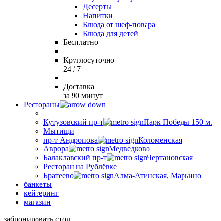
Десерты
Напитки
Блюда от шеф-повара
Блюда для детей
Бесплатно
Круглосуточно
24 / 7
Доставка
за 90 минут
Рестораны
Кутузовский пр-т
Парк Победы 150 м.
Мытищи
пр-т Андропова
Коломенская
Аврора
Медведково
Балаклавский пр-т
Чертановская
Ресторан на Рублёвке
Братеево
Алма-Атинская, Марьино
банкеты
кейтеринг
магазин
забронировать стол