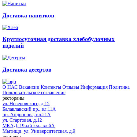
Доставка напитков
Круглосуточная доставка хлебобулочных
изделий
Доставка десертов
О НАС
Вакансии
Контакты
Отзывы
Информация
Политика
Пользовательское соглашение
рестораны
ул. Неверовского, д.15
Балаклавский пр., вл.11А
пр. Андропова, вл.21А
ул. Стартовая, д.12
МКАД, 19-ый км., вл.6А
Мытищи, ул. Университетская, д.9
доставка