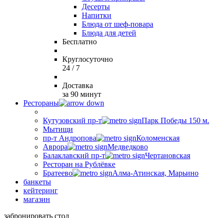
Десерты
Напитки
Блюда от шеф-повара
Блюда для детей
Бесплатно
Круглосуточно
24 / 7
Доставка
за 90 минут
Рестораны
Кутузовский пр-т
Парк Победы 150 м.
Мытищи
пр-т Андропова
Коломенская
Аврора
Медведково
Балаклавский пр-т
Чертановская
Ресторан на Рублёвке
Братеево
Алма-Атинская, Марьино
банкеты
кейтеринг
магазин
забронировать стол