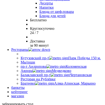
Десерты
Напитки
Блюда от шеф-повара
Блюда для детей
Бесплатно
Круглосуточно
24 / 7
Доставка
за 90 минут
Рестораны
Кутузовский пр-т
Парк Победы 150 м.
Мытищи
пр-т Андропова
Коломенская
Аврора
Медведково
Балаклавский пр-т
Чертановская
Ресторан на Рублёвке
Братеево
Алма-Атинская, Марьино
банкеты
кейтеринг
магазин
забронировать стол