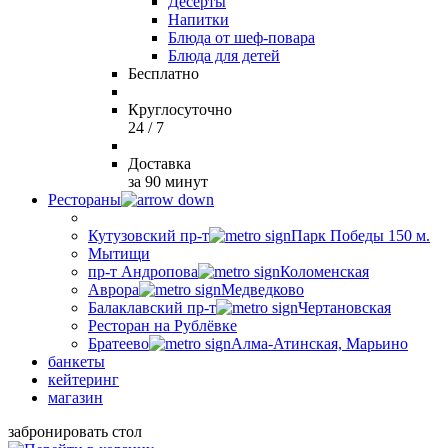
Десерты
Напитки
Блюда от шеф-повара
Блюда для детей
Бесплатно
Круглосуточно
24 / 7
Доставка
за 90 минут
Рестораны
Кутузовский пр-т
Парк Победы 150 м.
Мытищи
пр-т Андропова
Коломенская
Аврора
Медведково
Балаклавский пр-т
Чертановская
Ресторан на Рублёвке
Братеево
Алма-Атинская, Марьино
банкеты
кейтеринг
магазин
забронировать стол