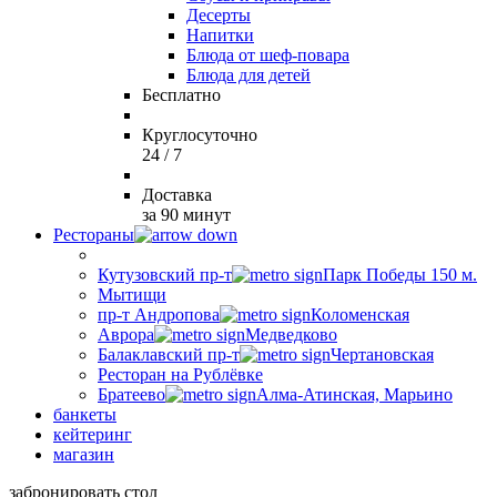
Десерты
Напитки
Блюда от шеф-повара
Блюда для детей
Бесплатно
Круглосуточно
24 / 7
Доставка
за 90 минут
Рестораны
Кутузовский пр-т
Парк Победы 150 м.
Мытищи
пр-т Андропова
Коломенская
Аврора
Медведково
Балаклавский пр-т
Чертановская
Ресторан на Рублёвке
Братеево
Алма-Атинская, Марьино
банкеты
кейтеринг
магазин
забронировать стол