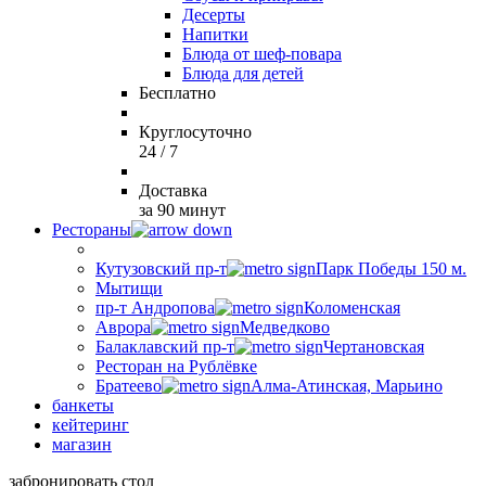
Десерты
Напитки
Блюда от шеф-повара
Блюда для детей
Бесплатно
Круглосуточно
24 / 7
Доставка
за 90 минут
Рестораны
Кутузовский пр-т
Парк Победы 150 м.
Мытищи
пр-т Андропова
Коломенская
Аврора
Медведково
Балаклавский пр-т
Чертановская
Ресторан на Рублёвке
Братеево
Алма-Атинская, Марьино
банкеты
кейтеринг
магазин
забронировать стол