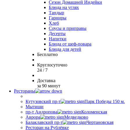
Сезон Домашней Индейки
Блюда на углях
Тандыр
Гарниры
Хлеб
Соусы и приправы
Десерты
Напитки
Блюда от шеф-повара
Блюда для детей
Бесплатно
Круглосуточно
24 / 7
Доставка
за 90 минут
Рестораны
Кутузовский пр-т
Парк Победы 150 м.
Мытищи
пр-т Андропова
Коломенская
Аврора
Медведково
Балаклавский пр-т
Чертановская
Ресторан на Рублёвке