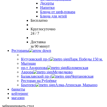
Десерты
Напитки
Блюда от шеф-повара
Блюда для детей
Бесплатно
Круглосуточно
24 / 7
Доставка
за 90 минут
Рестораны
Кутузовский пр-т
Парк Победы 150 м.
Мытищи
пр-т Андропова
Коломенская
Аврора
Медведково
Балаклавский пр-т
Чертановская
Ресторан на Рублёвке
Братеево
Алма-Атинская, Марьино
банкеты
кейтеринг
магазин
забронировать стол