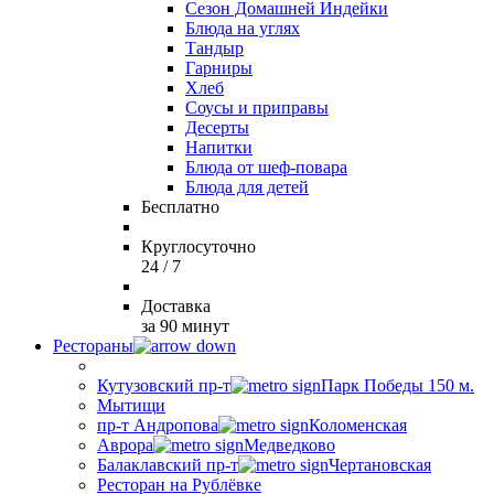
Сезон Домашней Индейки
Блюда на углях
Тандыр
Гарниры
Хлеб
Соусы и приправы
Десерты
Напитки
Блюда от шеф-повара
Блюда для детей
Бесплатно
Круглосуточно
24 / 7
Доставка
за 90 минут
Рестораны
Кутузовский пр-т
Парк Победы 150 м.
Мытищи
пр-т Андропова
Коломенская
Аврора
Медведково
Балаклавский пр-т
Чертановская
Ресторан на Рублёвке