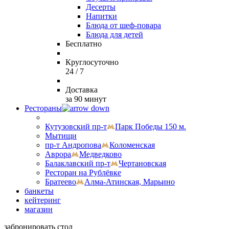
Десерты
Напитки
Блюда от шеф-повара
Блюда для детей
Бесплатно
Круглосуточно
24 / 7
Доставка
за 90 минут
Рестораны
Кутузовский пр-т
Парк Победы 150 м.
Мытищи
пр-т Андропова
Коломенская
Аврора
Медведково
Балаклавский пр-т
Чертановская
Ресторан на Рублёвке
Братеево
Алма-Атинская, Марьино
банкеты
кейтеринг
магазин
забронировать стол