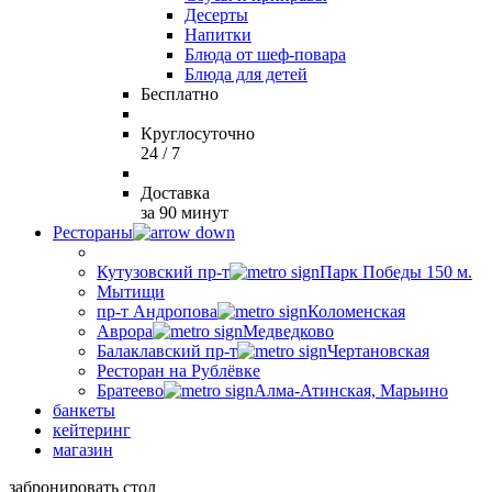
Десерты
Напитки
Блюда от шеф-повара
Блюда для детей
Бесплатно
Круглосуточно
24 / 7
Доставка
за 90 минут
Рестораны
Кутузовский пр-т
Парк Победы 150 м.
Мытищи
пр-т Андропова
Коломенская
Аврора
Медведково
Балаклавский пр-т
Чертановская
Ресторан на Рублёвке
Братеево
Алма-Атинская, Марьино
банкеты
кейтеринг
магазин
забронировать стол