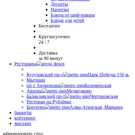
Десерты
Напитки
Блюда от шеф-повара
Блюда для детей
Бесплатно
Круглосуточно
24 / 7
Доставка
за 90 минут
Рестораны
Кутузовский пр-т
Парк Победы 150 м.
Мытищи
пр-т Андропова
Коломенская
Аврора
Медведково
Балаклавский пр-т
Чертановская
Ресторан на Рублёвке
Братеево
Алма-Атинская, Марьино
банкеты
кейтеринг
магазин
забронировать стол