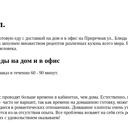
л.
 готовую еду с доставкой на дом и в офис на Приречная ул.. Б
та заполнен множеством рецептов различных кухонь всего мира.
еловека.
ды на дом и в офис
каз в течении 60 - 90 минут.
проводят больше времени в кабинетах, чем дома. Естественно, 
часто не вариант, так как времени на домашнюю готовку, может,
иеся в романтических отношениях. Домашние хлопоты очень ут
ся из-за отсутствия опыта. Все проблемы возьмет на себя сеть 
их с удовольствием оказываем!