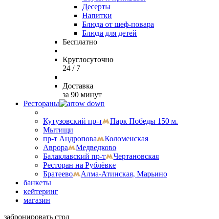
Десерты
Напитки
Блюда от шеф-повара
Блюда для детей
Бесплатно
Круглосуточно
24 / 7
Доставка
за 90 минут
Рестораны
Кутузовский пр-т
Парк Победы 150 м.
Мытищи
пр-т Андропова
Коломенская
Аврора
Медведково
Балаклавский пр-т
Чертановская
Ресторан на Рублёвке
Братеево
Алма-Атинская, Марьино
банкеты
кейтеринг
магазин
забронировать стол