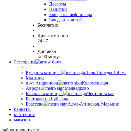
Десерты
Напитки
Блюда от шеф-повара
Блюда для детей
Бесплатно
Круглосуточно
24 / 7
Доставка
за 90 минут
Рестораны
Кутузовский пр-т
Парк Победы 150 м.
Мытищи
пр-т Андропова
Коломенская
Аврора
Медведково
Балаклавский пр-т
Чертановская
Ресторан на Рублёвке
Братеево
Алма-Атинская, Марьино
банкеты
кейтеринг
магазин
забронировать стол