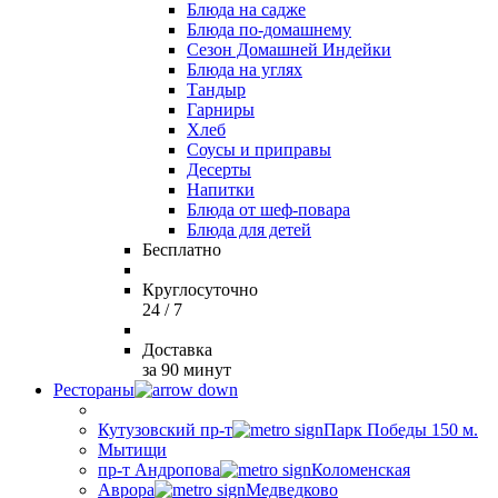
Блюда на садже
Блюда по-домашнему
Сезон Домашней Индейки
Блюда на углях
Тандыр
Гарниры
Хлеб
Соусы и приправы
Десерты
Напитки
Блюда от шеф-повара
Блюда для детей
Бесплатно
Круглосуточно
24 / 7
Доставка
за 90 минут
Рестораны
Кутузовский пр-т
Парк Победы 150 м.
Мытищи
пр-т Андропова
Коломенская
Аврора
Медведково