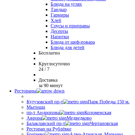
Блюда на углях
Тандыр
Гарниры
Хлеб
Соусы и приправы
Десерты
Напитки
Блюда от шеф-повара
Блюда для детей
Бесплатно
Круглосуточно
24 / 7
Доставка
за 90 минут
Рестораны
Кутузовский пр-т
Парк Победы 150 м.
Мытищи
пр-т Андропова
Коломенская
Аврора
Медведково
Балаклавский пр-т
Чертановская
Ресторан на Рублёвке
Братеево
Алма-Атинская, Марьино