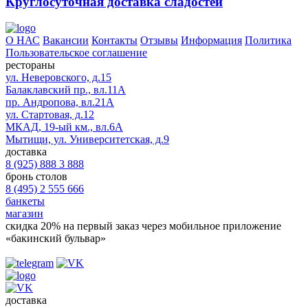
Круглосуточная доставка сладостей
О НАС
Вакансии
Контакты
Отзывы
Информация
Политика
Пользовательское соглашение
рестораны
ул. Неверовского, д.15
Балаклавский пр., вл.11А
пр. Андропова, вл.21А
ул. Стартовая, д.12
МКАД, 19-ый км., вл.6А
Мытищи, ул. Университетская, д.9
доставка
8 (925) 888 3 888
бронь столов
8 (495) 2 555 666
банкеты
магазин
скидка 20%
на первый заказ через мобильное приложение
«бакинский бульвар»
доставка