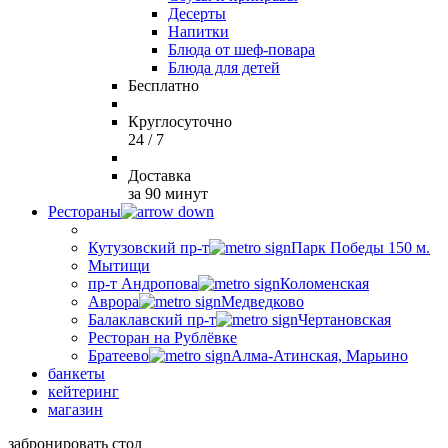
Десерты
Напитки
Блюда от шеф-повара
Блюда для детей
Бесплатно
Круглосуточно
24 / 7
Доставка
за 90 минут
Рестораны
Кутузовский пр-т
Парк Победы 150 м.
Мытищи
пр-т Андропова
Коломенская
Аврора
Медведково
Балаклавский пр-т
Чертановская
Ресторан на Рублёвке
Братеево
Алма-Атинская, Марьино
банкеты
кейтеринг
магазин
забронировать стол