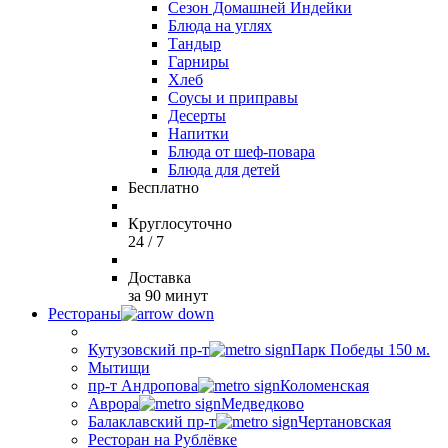
Сезон Домашней Индейки
Блюда на углях
Тандыр
Гарниры
Хлеб
Соусы и приправы
Десерты
Напитки
Блюда от шеф-повара
Блюда для детей
Бесплатно
Круглосуточно
24 / 7
Доставка
за 90 минут
Рестораны
Кутузовский пр-т
Парк Победы 150 м.
Мытищи
пр-т Андропова
Коломенская
Аврора
Медведково
Балаклавский пр-т
Чертановская
Ресторан на Рублёвке