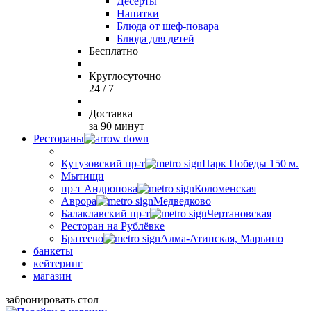
Десерты
Напитки
Блюда от шеф-повара
Блюда для детей
Бесплатно
Круглосуточно
24 / 7
Доставка
за 90 минут
Рестораны
Кутузовский пр-т
Парк Победы 150 м.
Мытищи
пр-т Андропова
Коломенская
Аврора
Медведково
Балаклавский пр-т
Чертановская
Ресторан на Рублёвке
Братеево
Алма-Атинская, Марьино
банкеты
кейтеринг
магазин
забронировать стол