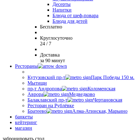
Десерты
Напитки
Блюда от шеф-повара
Блюда для детей
Бесплатно
Круглосуточно
24 / 7
Доставка
за 90 минут
Рестораны
Кутузовский пр-т
Парк Победы 150 м.
Мытищи
пр-т Андропова
Коломенская
Аврора
Медведково
Балаклавский пр-т
Чертановская
Ресторан на Рублёвке
Братеево
Алма-Атинская, Марьино
банкеты
кейтеринг
магазин
забронировать стол