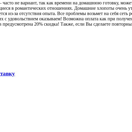
часто не вариант, так как времени на домашнюю готовку, может,
иеся в романтических отношениях. Домашние хлопоты очень ут
ся из-за отсутствия опыта. Все проблемы возьмет на себя сеть 
их с удовольствием оказываем! Возможна оплата как при получен
ов предусмотрена 20% скидка! Также, если Вы сделаете повторный
ставку