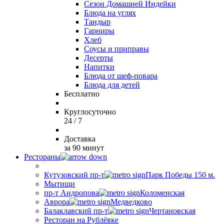
Сезон Домашней Индейки
Блюда на углях
Тандыр
Гарниры
Хлеб
Соусы и приправы
Десерты
Напитки
Блюда от шеф-повара
Блюда для детей
Бесплатно
Круглосуточно
24 / 7
Доставка
за 90 минут
Рестораны
Кутузовский пр-т
Парк Победы 150 м.
Мытищи
пр-т Андропова
Коломенская
Аврора
Медведково
Балаклавский пр-т
Чертановская
Ресторан на Рублёвке