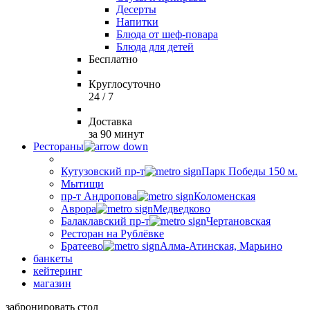
Десерты
Напитки
Блюда от шеф-повара
Блюда для детей
Бесплатно
Круглосуточно
24 / 7
Доставка
за 90 минут
Рестораны
Кутузовский пр-т
Парк Победы 150 м.
Мытищи
пр-т Андропова
Коломенская
Аврора
Медведково
Балаклавский пр-т
Чертановская
Ресторан на Рублёвке
Братеево
Алма-Атинская, Марьино
банкеты
кейтеринг
магазин
забронировать стол