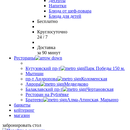
Десерты
Напитки
Блюда от шеф-повара
Блюда для детей
Бесплатно
Круглосуточно
24 / 7
Доставка
за 90 минут
Рестораны
Кутузовский пр-т
Парк Победы 150 м.
Мытищи
пр-т Андропова
Коломенская
Аврора
Медведково
Балаклавский пр-т
Чертановская
Ресторан на Рублёвке
Братеево
Алма-Атинская, Марьино
банкеты
кейтеринг
магазин
забронировать стол