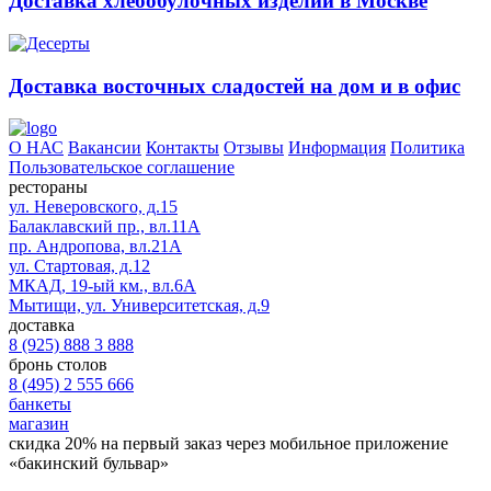
Доставка хлебобулочных изделий в Москве
Доставка восточных сладостей на дом и в офис
О НАС
Вакансии
Контакты
Отзывы
Информация
Политика
Пользовательское соглашение
рестораны
ул. Неверовского, д.15
Балаклавский пр., вл.11А
пр. Андропова, вл.21А
ул. Стартовая, д.12
МКАД, 19-ый км., вл.6А
Мытищи, ул. Университетская, д.9
доставка
8 (925) 888 3 888
бронь столов
8 (495) 2 555 666
банкеты
магазин
скидка 20%
на первый заказ через мобильное приложение
«бакинский бульвар»