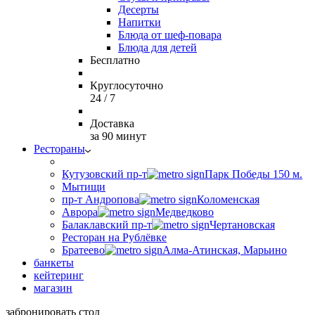
Десерты
Напитки
Блюда от шеф-повара
Блюда для детей
Бесплатно
Круглосуточно
24 / 7
Доставка
за 90 минут
Рестораны
Кутузовский пр-т
Парк Победы 150 м.
Мытищи
пр-т Андропова
Коломенская
Аврора
Медведково
Балаклавский пр-т
Чертановская
Ресторан на Рублёвке
Братеево
Алма-Атинская, Марьино
банкеты
кейтеринг
магазин
забронировать стол