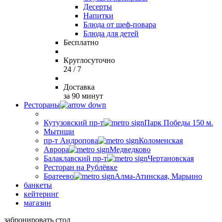
Десерты
Напитки
Блюда от шеф-повара
Блюда для детей
Бесплатно
Круглосуточно
24 / 7
Доставка
за 90 минут
Рестораны
Кутузовский пр-т
Парк Победы 150 м.
Мытищи
пр-т Андропова
Коломенская
Аврора
Медведково
Балаклавский пр-т
Чертановская
Ресторан на Рублёвке
Братеево
Алма-Атинская, Марьино
банкеты
кейтеринг
магазин
забронировать стол