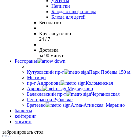
Десерты
Напитки
Блюда от шеф-повара
Блюда для детей
Бесплатно
Круглосуточно
24 / 7
Доставка
за 90 минут
Рестораны
Кутузовский пр-т
Парк Победы 150 м.
Мытищи
пр-т Андропова
Коломенская
Аврора
Медведково
Балаклавский пр-т
Чертановская
Ресторан на Рублёвке
Братеево
Алма-Атинская, Марьино
банкеты
кейтеринг
магазин
забронировать стол