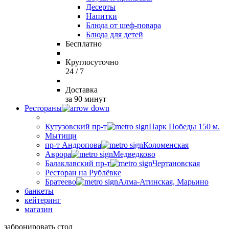
Десерты
Напитки
Блюда от шеф-повара
Блюда для детей
Бесплатно
Круглосуточно
24 / 7
Доставка
за 90 минут
Рестораны
Кутузовский пр-т
Парк Победы 150 м.
Мытищи
пр-т Андропова
Коломенская
Аврора
Медведково
Балаклавский пр-т
Чертановская
Ресторан на Рублёвке
Братеево
Алма-Атинская, Марьино
банкеты
кейтеринг
магазин
забронировать стол