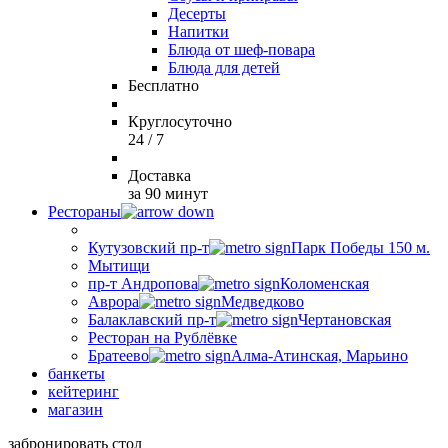
Десерты
Напитки
Блюда от шеф-повара
Блюда для детей
Бесплатно
Круглосуточно
24 / 7
Доставка
за 90 минут
Рестораны
Кутузовский пр-т
Парк Победы 150 м.
Мытищи
пр-т Андропова
Коломенская
Аврора
Медведково
Балаклавский пр-т
Чертановская
Ресторан на Рублёвке
Братеево
Алма-Атинская, Марьино
банкеты
кейтеринг
магазин
забронировать стол