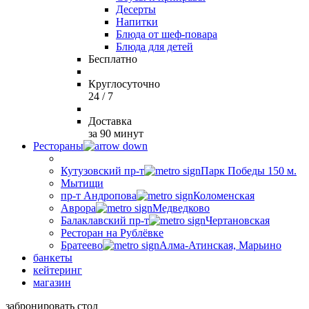
Десерты
Напитки
Блюда от шеф-повара
Блюда для детей
Бесплатно
Круглосуточно
24 / 7
Доставка
за 90 минут
Рестораны
Кутузовский пр-т
Парк Победы 150 м.
Мытищи
пр-т Андропова
Коломенская
Аврора
Медведково
Балаклавский пр-т
Чертановская
Ресторан на Рублёвке
Братеево
Алма-Атинская, Марьино
банкеты
кейтеринг
магазин
забронировать стол