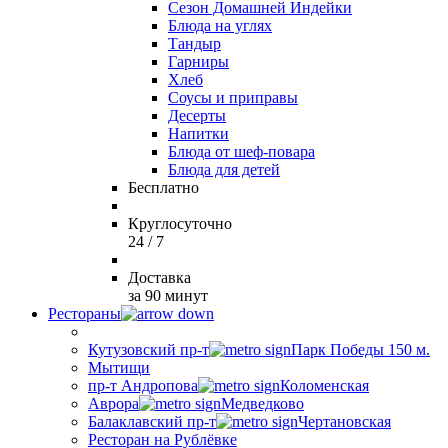
Сезон Домашней Индейки
Блюда на углях
Тандыр
Гарниры
Хлеб
Соусы и приправы
Десерты
Напитки
Блюда от шеф-повара
Блюда для детей
Бесплатно
Круглосуточно
24 / 7
Доставка
за 90 минут
Рестораны
Кутузовский пр-т
Парк Победы 150 м.
Мытищи
пр-т Андропова
Коломенская
Аврора
Медведково
Балаклавский пр-т
Чертановская
Ресторан на Рублёвке