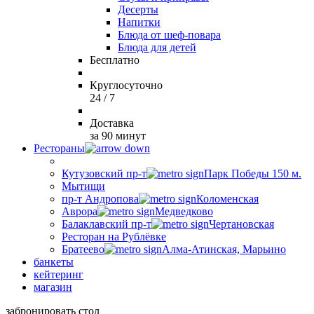
Десерты
Напитки
Блюда от шеф-повара
Блюда для детей
Бесплатно
Круглосуточно
24 / 7
Доставка
за 90 минут
Рестораны
Кутузовский пр-т
Парк Победы 150 м.
Мытищи
пр-т Андропова
Коломенская
Аврора
Медведково
Балаклавский пр-т
Чертановская
Ресторан на Рублёвке
Братеево
Алма-Атинская, Марьино
банкеты
кейтеринг
магазин
забронировать стол