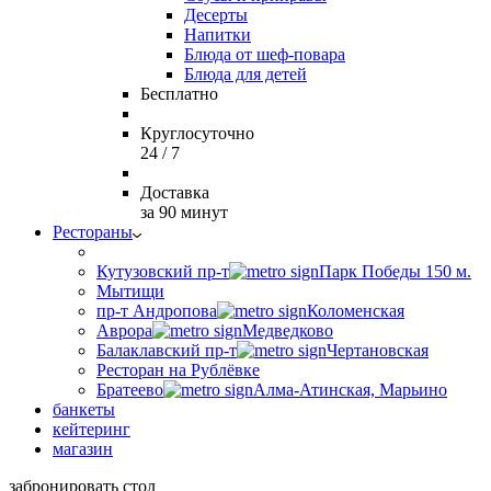
Десерты
Напитки
Блюда от шеф-повара
Блюда для детей
Бесплатно
Круглосуточно
24 / 7
Доставка
за 90 минут
Рестораны
Кутузовский пр-т
Парк Победы 150 м.
Мытищи
пр-т Андропова
Коломенская
Аврора
Медведково
Балаклавский пр-т
Чертановская
Ресторан на Рублёвке
Братеево
Алма-Атинская, Марьино
банкеты
кейтеринг
магазин
забронировать стол