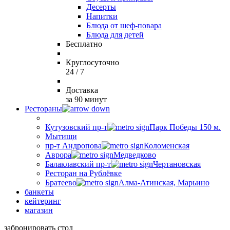
Десерты
Напитки
Блюда от шеф-повара
Блюда для детей
Бесплатно
Круглосуточно
24 / 7
Доставка
за 90 минут
Рестораны
Кутузовский пр-т
Парк Победы 150 м.
Мытищи
пр-т Андропова
Коломенская
Аврора
Медведково
Балаклавский пр-т
Чертановская
Ресторан на Рублёвке
Братеево
Алма-Атинская, Марьино
банкеты
кейтеринг
магазин
забронировать стол