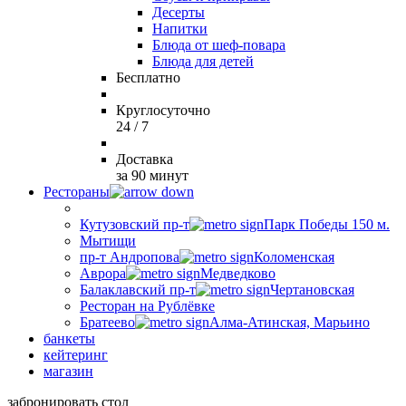
Десерты
Напитки
Блюда от шеф-повара
Блюда для детей
Бесплатно
Круглосуточно
24 / 7
Доставка
за 90 минут
Рестораны
Кутузовский пр-т
Парк Победы 150 м.
Мытищи
пр-т Андропова
Коломенская
Аврора
Медведково
Балаклавский пр-т
Чертановская
Ресторан на Рублёвке
Братеево
Алма-Атинская, Марьино
банкеты
кейтеринг
магазин
забронировать стол