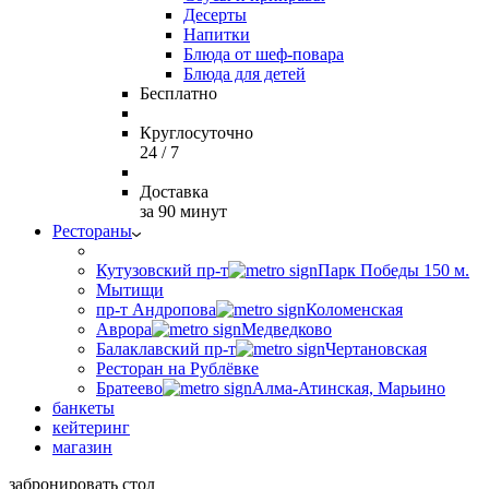
Десерты
Напитки
Блюда от шеф-повара
Блюда для детей
Бесплатно
Круглосуточно
24 / 7
Доставка
за 90 минут
Рестораны
Кутузовский пр-т
Парк Победы 150 м.
Мытищи
пр-т Андропова
Коломенская
Аврора
Медведково
Балаклавский пр-т
Чертановская
Ресторан на Рублёвке
Братеево
Алма-Атинская, Марьино
банкеты
кейтеринг
магазин
забронировать стол